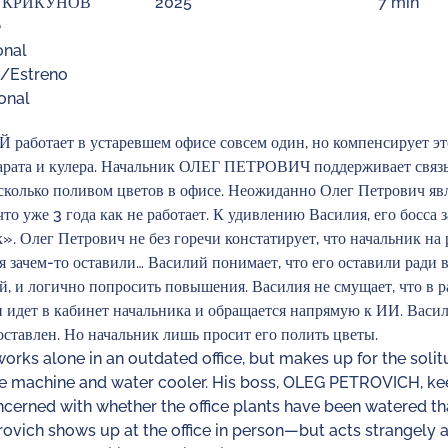
 КРИКУНОВ
2025
7 min
onal
/Estreno
onal
работает в устаревшем офисе совсем один, но компенсирует эт
арата и кулера. Начальник ОЛЕГ ПЕТРОВИЧ поддерживает связь 
сколько поливом цветов в офисе. Неожиданно Олег Петрович явля
 что уже 3 года как не работает. К удивлению Василия, его бос
». Олег Петрович не без горечи констатирует, что начальник на р
 зачем-то оставили… Василий понимает, что его оставили ради в
, и логично попросить повышения. Василия не смущает, что в р
н идет в кабинет начальника и обращается напрямую к ИИ. Васил
оставлен. Но начальник лишь просит его полить цветы.
orks alone in an outdated office, but makes up for the soli
ee machine and water cooler. His boss, OLEG PETROVICH, ke
erned with whether the office plants have been watered than
ovich shows up at the office in person—but acts strangely a