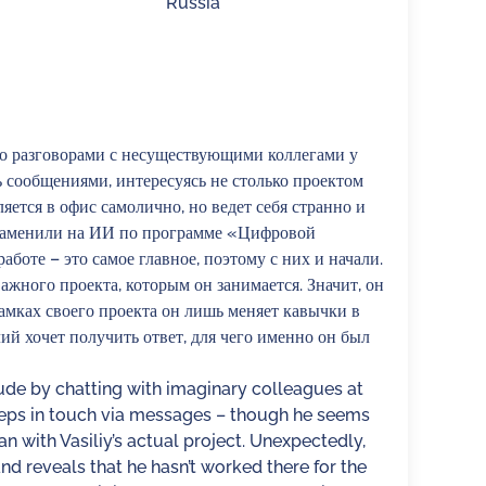
Russia
о разговорами с несуществующими коллегами у
сообщениями, интересуясь не столько проектом
ется в офис самолично, но ведет себя странно и
са заменили на ИИ по программе «Цифровой
аботе – это самое главное, поэтому с них и начали.
ажного проекта, которым он занимается. Значит, он
амках своего проекта он лишь меняет кавычки в
ий хочет получить ответ, для чего именно он был
tude by chatting with imaginary colleagues at
eps in touch via messages – though he seems
 with Vasiliy’s actual project. Unexpectedly,
nd reveals that he hasn’t worked there for the