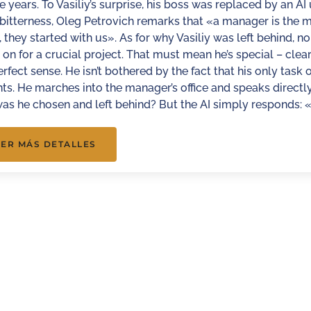
e years. To Vasiliy’s surprise, his boss was replaced by an A
 bitterness, Oleg Petrovich remarks that «a manager is the 
, they started with us». As for why Vasiliy was left behind, 
on for a crucial project. That must mean he’s special – clea
fect sense. He isn’t bothered by the fact that his only task 
. He marches into the manager’s office and speaks directly 
as he chosen and left behind? But the AI simply responds: «
ER MÁS DETALLES