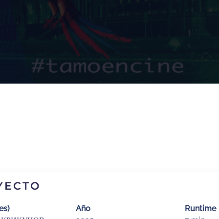
YECTO
es)
Año
Runtime