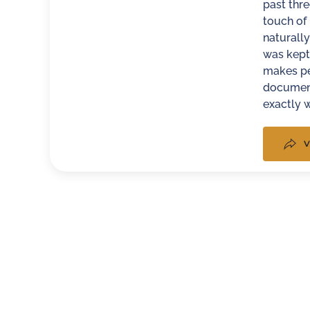
past thre
touch of
naturally
was kept 
makes per
documents
exactly w
V