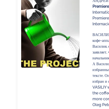
АНДРЕЙ
Premiere
Internati
Premiere
Internaci
ВАСИЛИЙ 
кофе-апп
Василия, 
заявляет,
начальник
А Василия
избранный
тексте. О
избран и 
VASILIY w
the coff
more conc
Oleg Petr